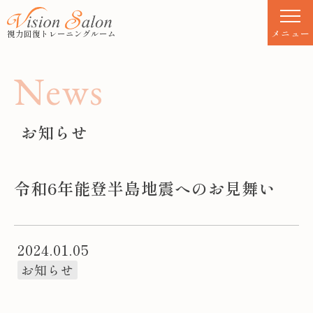
S
k
メニュー
視力回復トレーニングルーム
i
p
N
e
w
s
t
o
c
お知らせ
o
n
t
令和6年能登半島地震へのお見舞い
e
n
t
2024.01.05
お知らせ