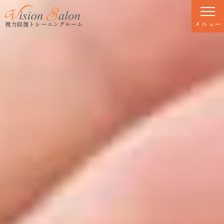
S
k
メニュー
視力回復トレーニングルーム
i
p
t
o
c
o
n
t
e
n
t