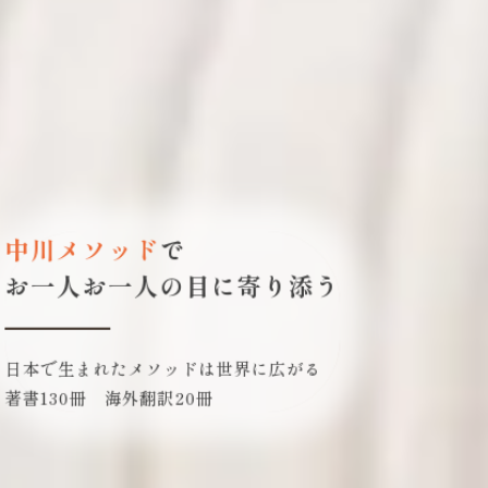
守る・癒す・強くする
ビジョントレーニング
サポート
創業43年の実績と信頼
100歳まではっきり見える豊かな生活
あなたの目の健康を長期的にケアする
中川メソッド
で
お一人お一人の目に寄り添う
日本で生まれたメソッドは世界に広がる
著書130冊 海外翻訳20冊