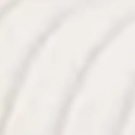
すべての人々の視力を
見る力を引き出す
医師・保健師・看護師の