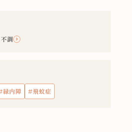
の不調
緑内障
飛蚊症