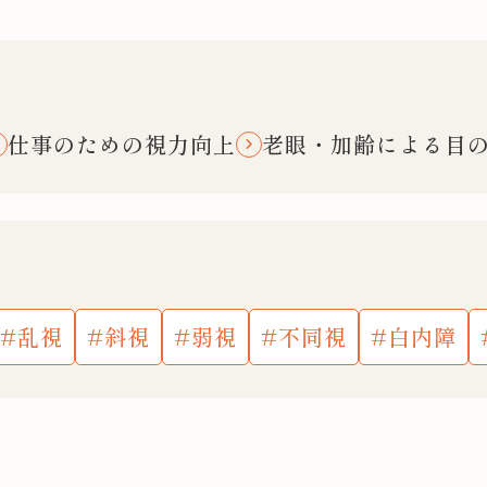
仕事のための視力向上
老眼・加齢による目
乱視
斜視
弱視
不同視
白内障