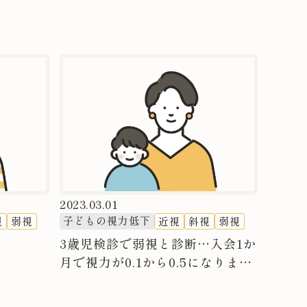
2023.03.01
子どもの視力低下
視
弱視
近視
斜視
弱視
3歳児検診で弱視と診断…入会1か
月で視力が0.1から0.5になりまし
た