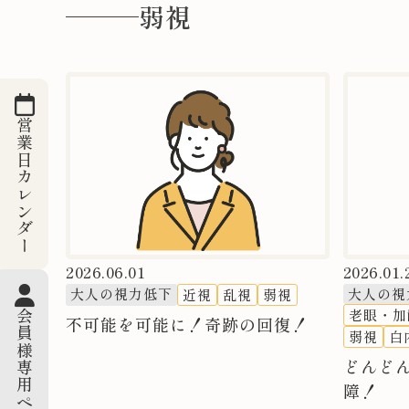
弱視
営業日カレンダー
2026.06.01
2026.01.
大人の視力低下
大人の視
近視
乱視
弱視
老眼・加
会員様専用ページ
不可能を可能に！奇跡の回復！
弱視
白
どんど
障！