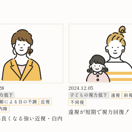
28
2024.12.05
力低下
子どもの視力低下
遠視
斜
齢による目の不調
近視
不同視
内障
遠視が短期で視力回復！
ん良くなる強い近視・白内