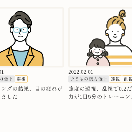
01
2022.02.01
力低下
子どもの視力低下
弱視
遠視
乱
ニングの結果、目の疲れが
強度の遠視、乱視で0.2
りました
力が1日5分のトレーニング
まで見えるようになりま