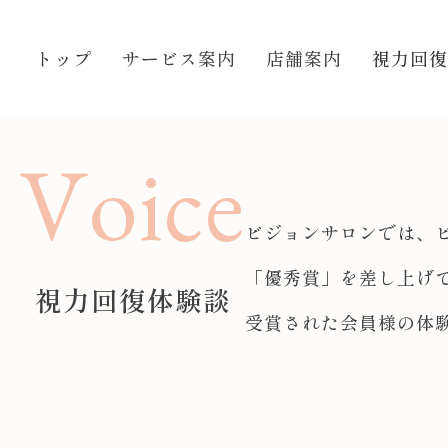
S
k
トップ
サービス案内
店舗案内
視力回復
i
p
t
o
V
o
i
c
e
c
o
n
ビジョンサロンでは、
t
「優秀賞」を差し上げ
e
視力回復体験談
n
受賞された会員様の体
t