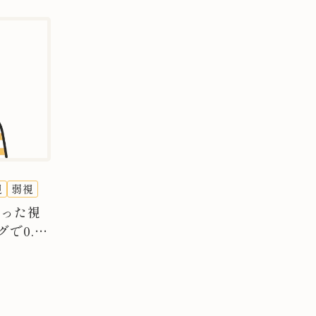
視
弱視
だった視
で0.5
した