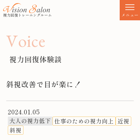
S
k
メニュー
視力回復トレーニングルーム
i
p
V
o
i
c
e
t
o
c
視力回復体験談
o
n
t
斜視改善で目が楽に！
e
n
t
2024.01.05
大人の視力低下
仕事のための視力向上
近視
斜視