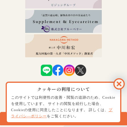
クッキーの利用について
運営会社案内
プライバシーポリシー
特定商取引に関する法律に基づく表記
ショッピングガイド
このサイトでは利便性の改善・閲覧の追跡のため、Cookie
© Copyright
を使用しています。
サイトの閲覧を続行した場合、
ビジョンサロン視力回復トレーニング.
Cookieの使用に同意したことになります。
詳しくは、
プ
All rights reserved.
ライバシ―ポリシー
をご覧ください。
お問い合わせ・資料請求・ご予約