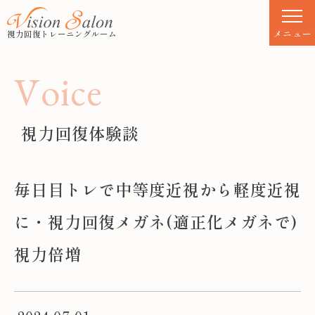
S
k
メニュー
視力回復トレーニングルーム
i
p
V
o
i
c
e
t
o
c
視力回復体験談
o
n
t
毎日目トレで中等度近視から軽度近視
e
n
に・視力回復メガネ(適正化メガネで)
t
視力倍増