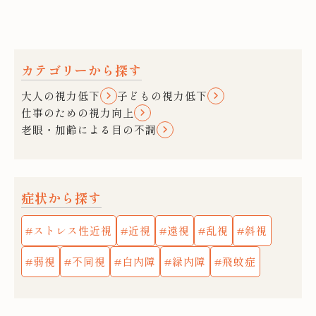
カテゴリーから探す
大人の視力低下
子どもの視力低下
仕事のための視力向上
老眼・加齢による目の不調
症状から探す
ストレス性近視
近視
遠視
乱視
斜視
弱視
不同視
白内障
緑内障
飛蚊症