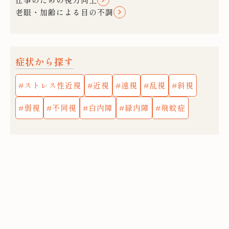
老眼・加齢による目の不調
症状から探す
ストレス性近視
近視
遠視
乱視
斜視
弱視
不同視
白内障
緑内障
飛蚊症