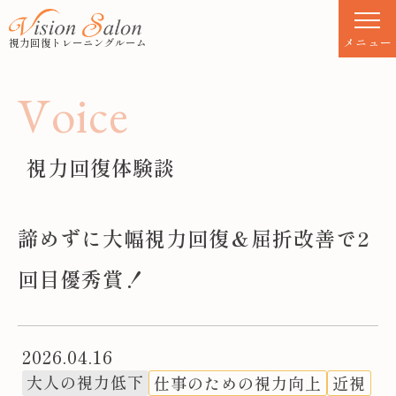
S
k
メニュー
視力回復トレーニングルーム
i
p
V
o
i
c
e
t
o
c
視力回復体験談
o
n
t
諦めずに大幅視力回復＆屈折改善で2
e
n
回目優秀賞！
t
2026.04.16
大人の視力低下
仕事のための視力向上
近視